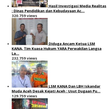
Hasil Investigasi Media Realitas
: ‎Dinas Pendidikan dan Kebudayaan Ac…
320.759 views
Diduga Ancam Ketua LSM
KANA, Tim Kuasa Hukum YARA Perwakilan Langsa
La…
232.759 views
LSM KANA Dan LBH Iskandar
Muda Aceh Desak Kejati Aceh : Usut Dugaan Pu…
129.759 views