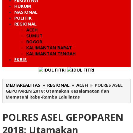
PERISTIWA
HUKUM
NASIONAL
POLITIK
REGIONAL
ACEH
SUMUT
BOGOR
KALIMANTAN BARAT
KALIMANTAN TENGAH
EKBIS
MEDIAREALITAS
»
REGIONAL
»
ACEH
»
POLRES ASEL
GEPOPAREN 2018: Utamakan Keselamatan dan
Mematuhi Rabu-Rambu Lalulintas
POLRES ASEL GEPOPAREN
2018: Utamakan