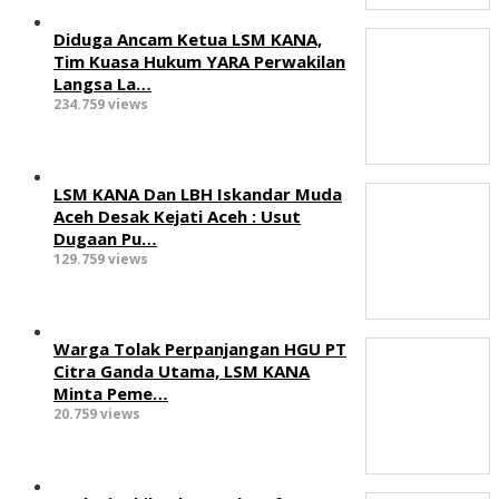
Diduga Ancam Ketua LSM KANA,
Tim Kuasa Hukum YARA Perwakilan
Langsa La…
234.759 views
LSM KANA Dan LBH Iskandar Muda
Aceh Desak Kejati Aceh : Usut
Dugaan Pu…
129.759 views
Warga Tolak Perpanjangan HGU PT
Citra Ganda Utama, LSM KANA
Minta Peme…
20.759 views