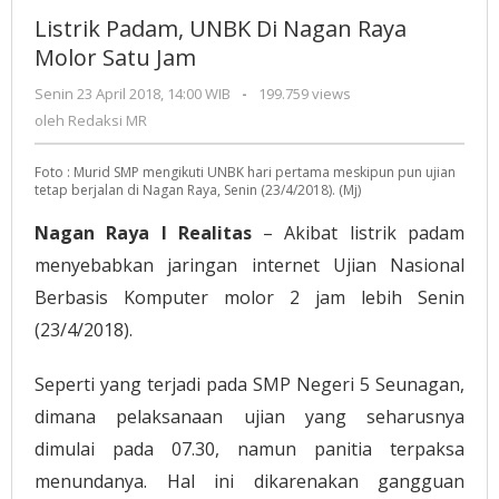
UNBK
Listrik Padam, UNBK Di Nagan Raya
Di
Molor Satu Jam
Nagan
Raya
Senin 23 April 2018, 14:00 WIB
oleh
-
199.759 views
Molor
Redaksi
oleh
Redaksi MR
MR
Satu
Jam
Foto : Murid SMP mengikuti UNBK hari pertama meskipun pun ujian
tetap berjalan di Nagan Raya, Senin (23/4/2018). (Mj)
Nagan Raya I Realitas
– Akibat listrik padam
menyebabkan jaringan internet Ujian Nasional
Berbasis Komputer molor 2 jam lebih Senin
(23/4/2018).
Seperti yang terjadi pada SMP Negeri 5 Seunagan,
dimana pelaksanaan ujian yang seharusnya
dimulai pada 07.30, namun panitia terpaksa
menundanya. Hal ini dikarenakan gangguan