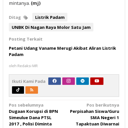
mintanya.
(mj)
Ditag
Listrik Padam
UNBK Di Nagan Raya Molor Satu Jam
Posting Terkait
Petani Udang Vaname Merugi Akibat Aliran Listrik
Padam
oleh
Redaksi MR
Ikuti Kami Pada
Navigasi
Pos sebelumnya
Pos berikutnya
Dugaan Korupsi di BPN
Perpisahan Siswa/Guru
pos
Simeulue Dana PTSL
SMA Negeri 1
2017 , Polisi Diminta
Tapaktuan Diwarnai