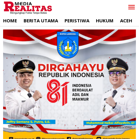
Lewati
ke
konten
HOME
BERITA UTAMA
PERISTIWA
HUKUM
ACEH