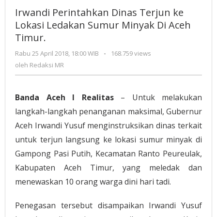
Dinas
Irwandi Perintahkan Dinas Terjun ke
Terjun
Lokasi Ledakan Sumur Minyak Di Aceh
ke
Timur.
Lokasi
Ledakan
Rabu 25 April 2018, 18:00 WIB
oleh
-
168.759 views
Sumur
Redaksi
oleh
Redaksi MR
Minyak
MR
Di
Aceh
Banda Aceh I Realitas
– Untuk melakukan
Timur.
langkah-langkah penanganan maksimal, Gubernur
Aceh Irwandi Yusuf menginstruksikan dinas terkait
untuk terjun langsung ke lokasi sumur minyak di
Gampong Pasi Putih, Kecamatan Ranto Peureulak,
Kabupaten Aceh Timur, yang meledak dan
menewaskan 10 orang warga dini hari tadi.
Penegasan tersebut disampaikan Irwandi Yusuf