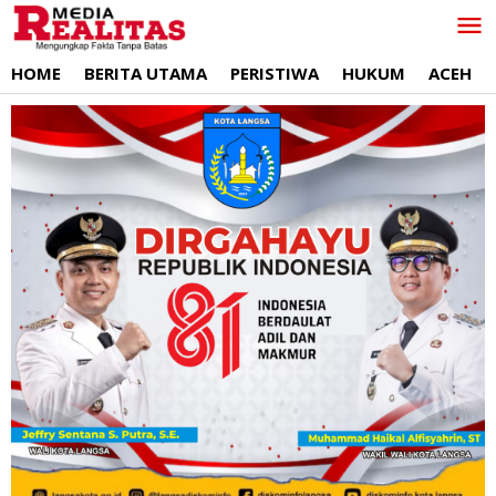
Lewati
ke
konten
HOME
BERITA UTAMA
PERISTIWA
HUKUM
ACEH