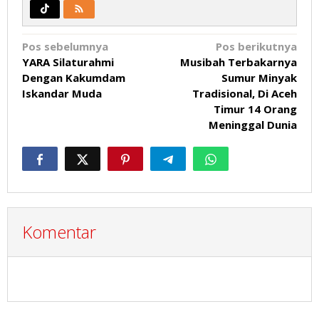
Navigasi
Pos sebelumnya
Pos berikutnya
YARA Silaturahmi
Musibah Terbakarnya
pos
Dengan Kakumdam
Sumur Minyak
Iskandar Muda
Tradisional, Di Aceh
Timur 14 Orang
Meninggal Dunia
Komentar