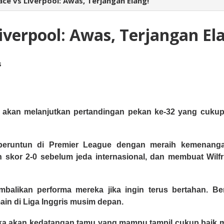
ace vs Liverpool: Awas, Terjangan Elang!
iverpool: Awas, Terjangan El
s
e akan melanjutkan pertandingan pekan ke-32 yang cukup
n beruntun di Premier League dengan meraih kemenan
skor 2-0 sebelum jeda internasional, dan membuat Wilf
likan performa mereka jika ingin terus bertahan. Be
ain di Liga Inggris musim depan.
ka akan kedatangan tamu yang mampu tampil cukup baik mu