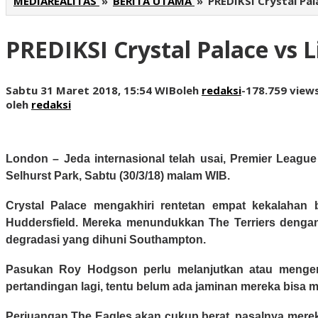
MEDIAREALITAS
»
BERITA UTAMA
»
PREDIKSI Crystal Pal
PREDIKSI Crystal Palace vs L
Sabtu 31 Maret 2018, 15:54 WIB
oleh
redaksi
-
178.759 view
oleh
redaksi
London –
Jeda internasional telah usai, Premier Leagu
Selhurst Park, Sabtu (30/3/18) malam WIB.
Crystal Palace mengakhiri rentetan empat kekalaha
Huddersfield. Mereka menundukkan The Terriers dengan 
degradasi yang dihuni Southampton.
Pasukan Roy Hodgson perlu melanjutkan atau mengemba
pertandingan lagi, tentu belum ada jaminan mereka bisa m
Perjuangan The Eagles akan cukup berat, pasalnya mere