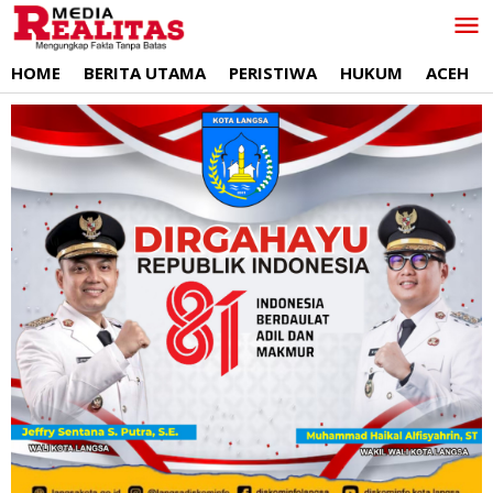
Lewati
ke
konten
HOME
BERITA UTAMA
PERISTIWA
HUKUM
ACEH