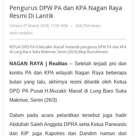
PA
Pengurus DPW PA dan KPA Nagan Raya
dan
Resmi Di Lantik
KPA
Nagan
Selasa 27 Maret 2018, 11:55 WIB
oleh
-
234.759 views
Raya
redaksi
oleh
redaksi
Resmi
Di
KETUA DPD PA H.Muzakir Manaf melantik pengurus DPW PA dan KPA
Lantik
di Lung Baro Suka Makmue, Senin (26/3).(Muji Burrahman)
NAGAN RAYA | Realitas
– Setelah terjadi pro dan
kontra PA dan KPA wilayah Nagan Raya beberapa
bulan yang lalu, akhirnya resmi dilantik oleh Ketua
DPD PA Pusat H.Muzakir Manaf di Lung Baro Suka
Makmue, Senin (26/3)
Dalam pada acara pelantikan tersebut juga hadir
Abdullah Saleh Anggota DPRA serta Ketua Panwaslu
dan KIP juga Kapolres dan Dandim namun dari