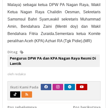
Malaya) sebagai ketua DPW PA Nagan Raya, Wakil
Ketua Nagan Raya Chalidin Oesman, Sekretaris
Samsmsul Bahri Syam,wakil sekretaris Muhammad
Amin, Bendahara Zaini (Mentri doy) dan Wakil
Bendahara Fitria Zuraida.Sementara ketua Komite
peralihan Aceh (KPA) Azhari RA (Tgk Pidie).(MR)
Ditag
Pengurus DPW PA dan KPA Nagan Raya Resmi Di
Lantik
oleh
redaksi
Ikuti Kami Pada
Navigasi
Pos sebelumnya
Pos berikutnya