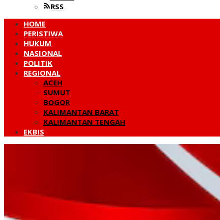
RSS
HOME
PERISTIWA
HUKUM
NASIONAL
POLITIK
REGIONAL
ACEH
SUMUT
BOGOR
KALIMANTAN BARAT
KALIMANTAN TENGAH
EKBIS