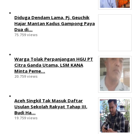
Diduga Dendam Lama, Pj. Geuchik
Hajar Mantan Kadus Gampong Paya
Dua di…
75.759 views
Warga Tolak Perpanjangan HGU PT
Citra Ganda Utama, LSM KANA
Minta Peme…
20.759 views
Aceh Singkil Tak Masuk Daftar
Usulan Sekolah Rakyat Tahap III,
Budi Ha…
19.759 views