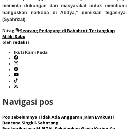
meminta dukungan dari masyarakat untuk membumi
hanguskan narkoba di Abdya,” demikian tegasnya.
(Syahrizal).
Ditag
Seorang Pedagang di Babahrot Tertangkap
Miliki Sabu
oleh
redaksi
Ikuti Kami Pada
Navigasi pos
Pos sebelumnya
Tidak Ada Anggaran Jalan Evakuasi
Bencana Singkil-Sebatang.
Pos berikutnya
M.RIZAL Seludupkan Ganja Kering Ke