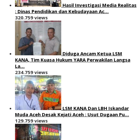
Hasil Investigasi Media Realitas
: ‎Dinas Pendidikan dan Kebudayaan Ac…
320.759 views
Diduga Ancam Ketua LSM
KANA, Tim Kuasa Hukum YARA Perwakilan Langsa
La…
234.759 views
LSM KANA Dan LBH Iskandar
Muda Aceh Desak Kejati Aceh : Usut Dugaan Pu…
129.759 views