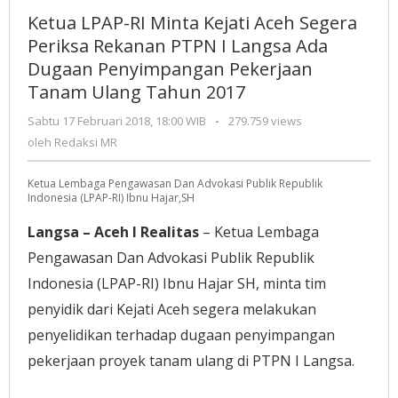
RI
Ketua LPAP-RI Minta Kejati Aceh Segera
Minta
Periksa Rekanan PTPN I Langsa Ada
Kejati
Dugaan Penyimpangan Pekerjaan
Aceh
Tanam Ulang Tahun 2017
Segera
Periksa
Sabtu 17 Februari 2018, 18:00 WIB
oleh
-
279.759 views
Rekanan
Redaksi
oleh
Redaksi MR
PTPN
MR
I
Ketua Lembaga Pengawasan Dan Advokasi Publik Republik
Langsa
Indonesia (LPAP-RI) Ibnu Hajar,SH
Ada
Dugaan
Langsa – Aceh I Realitas
– Ketua Lembaga
Penyimpangan
Pengawasan Dan Advokasi Publik Republik
Pekerjaan
Indonesia (LPAP-RI) Ibnu Hajar SH, minta tim
Tanam
Ulang
penyidik dari Kejati Aceh segera melakukan
Tahun
penyelidikan terhadap dugaan penyimpangan
2017
pekerjaan proyek tanam ulang di PTPN I Langsa.