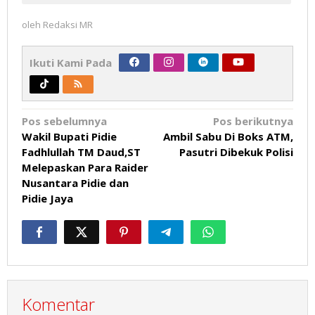
oleh
Redaksi MR
Ikuti Kami Pada
Navigasi
Pos sebelumnya
Pos berikutnya
Wakil Bupati Pidie
Ambil Sabu Di Boks ATM,
pos
Fadhlullah TM Daud,ST
Pasutri Dibekuk Polisi
Melepaskan Para Raider
Nusantara Pidie dan
Pidie Jaya
Komentar