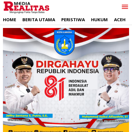
Lewati
ke
konten
HOME
BERITA UTAMA
PERISTIWA
HUKUM
ACEH