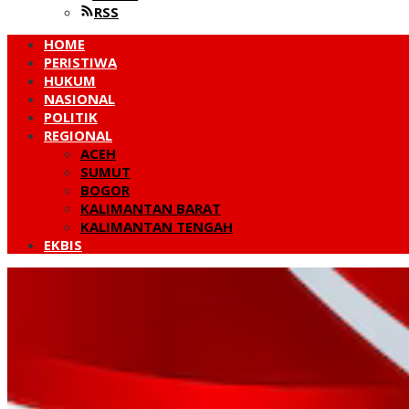
RSS
HOME
PERISTIWA
HUKUM
NASIONAL
POLITIK
REGIONAL
ACEH
SUMUT
BOGOR
KALIMANTAN BARAT
KALIMANTAN TENGAH
EKBIS