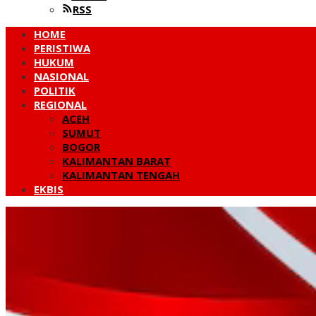
RSS
HOME
PERISTIWA
HUKUM
NASIONAL
POLITIK
REGIONAL
ACEH
SUMUT
BOGOR
KALIMANTAN BARAT
KALIMANTAN TENGAH
EKBIS