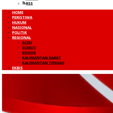
RSS
HOME
PERISTIWA
HUKUM
NASIONAL
POLITIK
REGIONAL
ACEH
SUMUT
BOGOR
KALIMANTAN BARAT
KALIMANTAN TENGAH
EKBIS