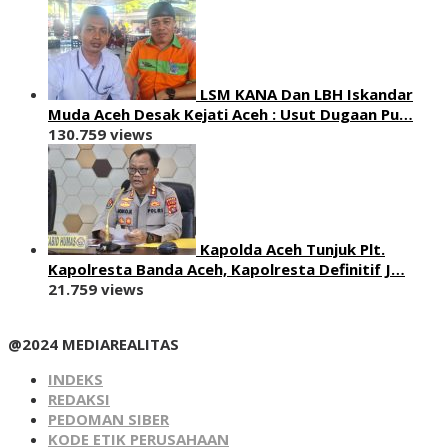
LSM KANA Dan LBH Iskandar
Muda Aceh Desak Kejati Aceh : Usut Dugaan Pu…
130.759 views
Kapolda Aceh Tunjuk Plt.
Kapolresta Banda Aceh, Kapolresta Definitif J…
21.759 views
@2024 MEDIAREALITAS
INDEKS
REDAKSI
PEDOMAN SIBER
KODE ETIK PERUSAHAAN