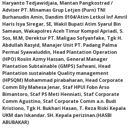
Haryanto Tedjawidjaia, Mantan Pangkostrad /
Adviser PT. Minamas Grup Letjen (Purn) TNI
Burhanudin Amin, Dandim 0104/Atim Letkol Inf Amril
Haris Isya Siregar, SE, Wakil Bupati Atim Syarul Bin
Samaun, Wakapolres Aceh Timur Kompol Apriadi, S.
Sos, M.M, Derektur PT. Maligao Sofyanfake, Tgk H.
Abdullah Rasyid, Manajer Unit PT. Padang Palma
Permai Syawaluddin, Head Plantation Operation
(HPO) Rosiin Azmy Hassan, General Manager
Plantation Subtainable (GMPS) Safwani, Head
Plantation sustainable Quality management
(HPSQM) Mohammad pirabaharan, Head Corporate
Comm Elly Mahesa Jenar, Staf HPUI Fobn Arso
Bimantoro, Staf PS Meti Henniati, Staf Corporate
Comm Agustino, Staf Corporate Comm a.n. Budi
Kristiono, Tgk H. Bukhari Hasan, T. Reza Riski Kepala
UKM dan Iskandar. SH. Kepala perizinan.
(HASBI
ABUBAKAR)