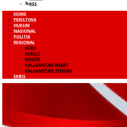
RSS
HOME
PERISTIWA
HUKUM
NASIONAL
POLITIK
REGIONAL
ACEH
SUMUT
BOGOR
KALIMANTAN BARAT
KALIMANTAN TENGAH
EKBIS