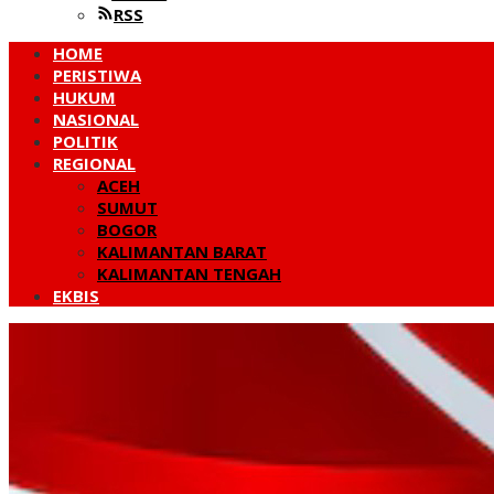
RSS
HOME
PERISTIWA
HUKUM
NASIONAL
POLITIK
REGIONAL
ACEH
SUMUT
BOGOR
KALIMANTAN BARAT
KALIMANTAN TENGAH
EKBIS