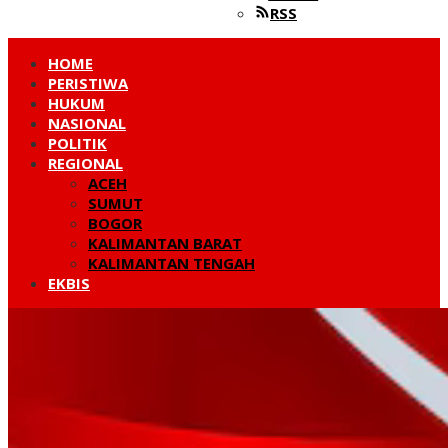
RSS
HOME
PERISTIWA
HUKUM
NASIONAL
POLITIK
REGIONAL
ACEH
SUMUT
BOGOR
KALIMANTAN BARAT
KALIMANTAN TENGAH
EKBIS