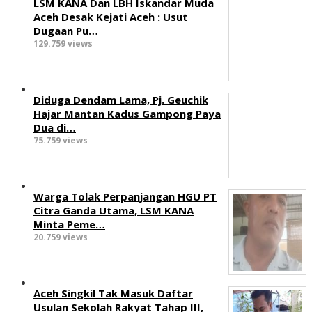
LSM KANA Dan LBH Iskandar Muda
Aceh Desak Kejati Aceh : Usut
Dugaan Pu…
129.759 views
Diduga Dendam Lama, Pj. Geuchik
Hajar Mantan Kadus Gampong Paya
Dua di…
75.759 views
Warga Tolak Perpanjangan HGU PT
Citra Ganda Utama, LSM KANA
Minta Peme…
20.759 views
Aceh Singkil Tak Masuk Daftar
Usulan Sekolah Rakyat Tahap III,