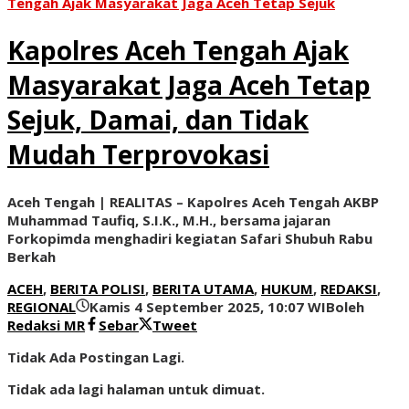
Tengah Ajak Masyarakat Jaga Aceh Tetap Sejuk
Kapolres Aceh Tengah Ajak
Masyarakat Jaga Aceh Tetap
Sejuk, Damai, dan Tidak
Mudah Terprovokasi
Aceh Tengah | REALITAS – Kapolres Aceh Tengah AKBP
Muhammad Taufiq, S.I.K., M.H., bersama jajaran
Forkopimda menghadiri kegiatan Safari Shubuh Rabu
Berkah
ACEH
,
BERITA POLISI
,
BERITA UTAMA
,
HUKUM
,
REDAKSI
,
REGIONAL
Kamis 4 September 2025, 10:07 WIB
oleh
Redaksi MR
Sebar
Tweet
Tidak Ada Postingan Lagi.
Tidak ada lagi halaman untuk dimuat.