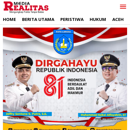
Lewati
ke
konten
HOME
BERITA UTAMA
PERISTIWA
HUKUM
ACEH