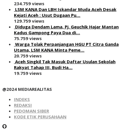
234.759 views
LSM KANA Dan LBH Iskandar Muda Aceh Desak
Kejati Aceh : Usut Dugaan Pu…
129.759 views
Diduga Dendam Lama, Pj. Geuchik Hajar Mantan
Kadus Gampong Paya Dua di…
75.759 views
Warga Tolak Perpanjangan HGU PT Citra Ganda
Utama, LSM KANA Minta Peme…
20.759 views
Aceh Singkil Tak Masuk Daftar Usulan Sekolah
Rakyat Tahap III, Budi Ha…
19.759 views
@2024 MEDIAREALITAS
INDEKS
REDAKSI
PEDOMAN SIBER
KODE ETIK PERUSAHAAN