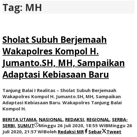
Tag:
MH
Sholat Subuh Berjemaah
Wakapolres Kompol H.
Jumanto.SH, MH, Sampaikan
Adaptasi Kebiasaan Baru
Tanjung Balai I Realitas – Sholat Subuh Berjemaah
Wakapolres Kompol H. Jumanto.SH, MH, Sampaikan
Adaptasi Kebiasaan Baru. Wakapolres Tanjung Balai
Kompol H.
BERITA UTAMA
,
NASIONAL
,
REDAKSI
,
REGIONAL
,
SERBA-
SERBI
,
SUMUT
Minggu 26 Juli 2020, 18:55 WIB
Minggu 26
Juli 2020, 21:57 WIB
oleh
Redaksi MR
Sebar
Tweet