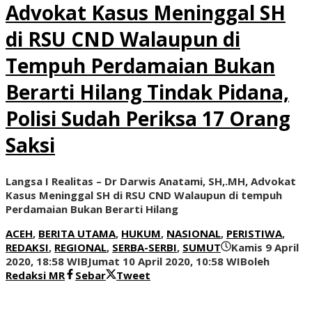
Advokat Kasus Meninggal SH
di RSU CND Walaupun di
Tempuh Perdamaian Bukan
Berarti Hilang Tindak Pidana,
Polisi Sudah Periksa 17 Orang
Saksi
Langsa I Realitas – Dr Darwis Anatami, SH,.MH, Advokat
Kasus Meninggal SH di RSU CND Walaupun di tempuh
Perdamaian Bukan Berarti Hilang
ACEH
,
BERITA UTAMA
,
HUKUM
,
NASIONAL
,
PERISTIWA
,
REDAKSI
,
REGIONAL
,
SERBA-SERBI
,
SUMUT
Kamis 9 April
2020, 18:58 WIB
Jumat 10 April 2020, 10:58 WIB
oleh
Redaksi MR
Sebar
Tweet