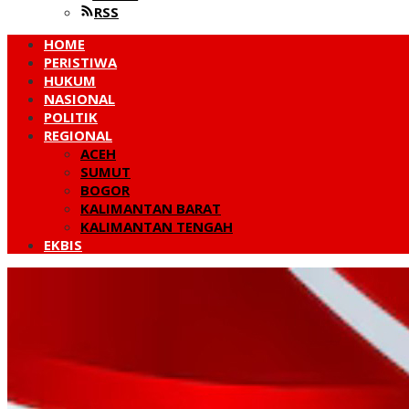
RSS
HOME
PERISTIWA
HUKUM
NASIONAL
POLITIK
REGIONAL
ACEH
SUMUT
BOGOR
KALIMANTAN BARAT
KALIMANTAN TENGAH
EKBIS