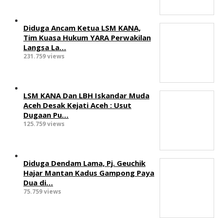
Diduga Ancam Ketua LSM KANA,
Tim Kuasa Hukum YARA Perwakilan
Langsa La…
231.759 views
LSM KANA Dan LBH Iskandar Muda
Aceh Desak Kejati Aceh : Usut
Dugaan Pu…
125.759 views
Diduga Dendam Lama, Pj. Geuchik
Hajar Mantan Kadus Gampong Paya
Dua di…
75.759 views