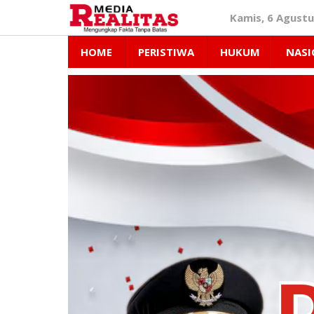
Lewati
Kamis, 6 Agustu
ke
konten
HOME
PERISTIWA
HUKUM
NASI