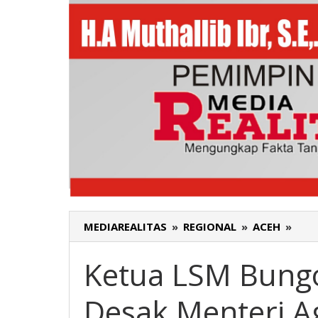
MEDIAREALITAS
»
REGIONAL
»
ACEH
»
Ket
LSM
Bun
Ketua LSM Bungo
Lam
Jaro
Desak Menteri A
Zulf