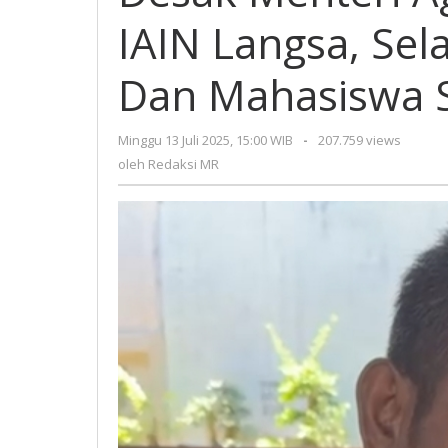
Des
IAIN Langsa, Se
Men
Aga
Cop
Dan Mahasiswa 
Rek
IAIN
Lang
Minggu 13 Juli 2025, 15:00 WIB
oleh
-
207.759 views
Sel
Redaksi
oleh
Redaksi MR
MR
Ini
Ban
Dos
Dan
Mah
Sud
Tida
Nya