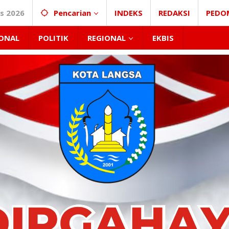
s 2026
Pencarian
INDEKS
REDAKSI
PEDO
ONAL
POLITIK
REGIONAL
EKBIS