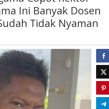
ak
lama Ini Banyak Dosen
teri
ma
ot
Sudah Tidak Nyaman
tor
sa,
ama
yak
en
asiswa
ah
k
man