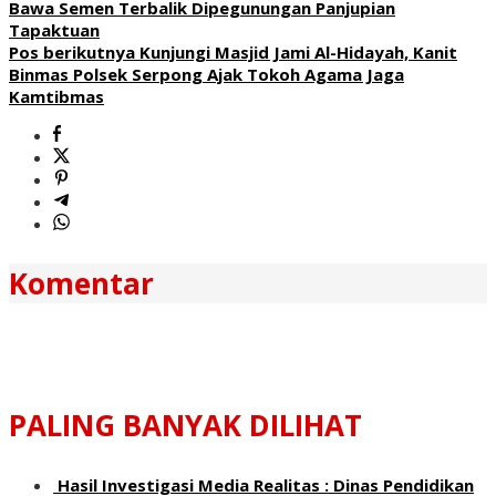
Bawa Semen Terbalik Dipegunungan Panjupian
Tapaktuan
Pos berikutnya
Kunjungi Masjid Jami Al-Hidayah, Kanit
Binmas Polsek Serpong Ajak Tokoh Agama Jaga
Kamtibmas
Komentar
PALING BANYAK DILIHAT
Hasil Investigasi Media Realitas : ‎Dinas Pendidikan