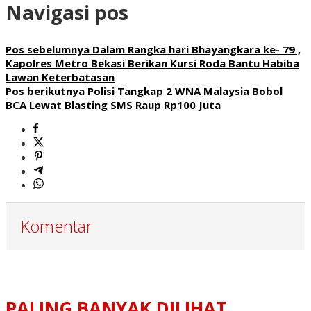
Navigasi pos
Pos sebelumnya
Dalam Rangka hari Bhayangkara ke- 79 ,
Kapolres Metro Bekasi Berikan Kursi Roda Bantu Habiba
Lawan Keterbatasan
Pos berikutnya
Polisi Tangkap 2 WNA Malaysia Bobol
BCA Lewat Blasting SMS Raup Rp100 Juta
Komentar
PALING BANYAK DILIHAT