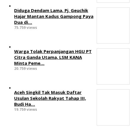
Diduga Dendam Lama, Pj. Geuchik
Hajar Mantan Kadus Gampong Paya
Dua di…
75.759 views
Warga Tolak Perpanjangan HGU PT
Citra Ganda Utama, LSM KANA
Minta Peme…
20.759 views
Aceh Singkil Tak Masuk Daftar
Usulan Sekolah Rakyat Tahap III,
Budi Ha…
19.759 views