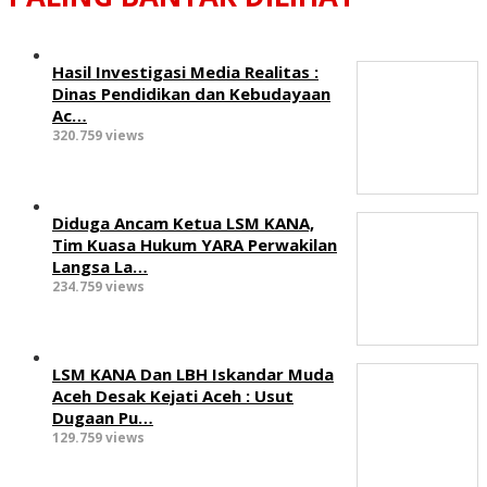
Hasil Investigasi Media Realitas :
‎Dinas Pendidikan dan Kebudayaan
Ac…
320.759 views
Diduga Ancam Ketua LSM KANA,
Tim Kuasa Hukum YARA Perwakilan
Langsa La…
234.759 views
LSM KANA Dan LBH Iskandar Muda
Aceh Desak Kejati Aceh : Usut
Dugaan Pu…
129.759 views