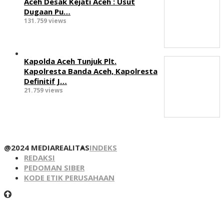
Aceh Desak Kejati Aceh : Usut
Dugaan Pu…
131.759 views
Kapolda Aceh Tunjuk Plt.
Kapolresta Banda Aceh, Kapolresta
Definitif J…
21.759 views
@2024 MEDIAREALITAS
INDEKS
REDAKSI
PEDOMAN SIBER
KODE ETIK PERUSAHAAN