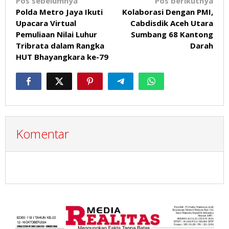
Navigasi
Pos sebelumnya
Pos berikutnya
Polda Metro Jaya Ikuti
Kolaborasi Dengan PMI,
pos
Upacara Virtual
Cabdisdik Aceh Utara
Pemuliaan Nilai Luhur
Sumbang 68 Kantong
Tribrata dalam Rangka
Darah
HUT Bhayangkara ke-79
Komentar