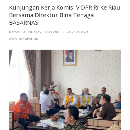
Komisi
Kunjungan Kerja Komisi V DPR RI Ke Riau
V
Bersama Direktur Bina Tenaga
DPR
BASARNAS
RI
Ke
Kamis 19 Juni 2025, 18:00 WIB
oleh
-
24.759 views
Riau
Redaksi
oleh
Redaksi MR
Bersama
MR
Direktur
Bina
Tenaga
BASARNAS