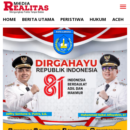
Lewati
ke
konten
HOME
BERITA UTAMA
PERISTIWA
HUKUM
ACEH