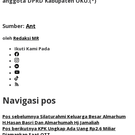
anggota DPRD Kabupaten OKU.
(*)
Sumber:
Ant
oleh
Redaksi MR
Ikuti Kami Pada
Navigasi pos
Pos sebelumnya
Silaturahmi Keluarga Besar Almarhum
H.Hasan Basri Dan Almarhumah Hj.Jamaliah
Pos berikutnya
KPK Ungkap Ada Uang Rp2,6 Miliar
Diamankan Saat OTT