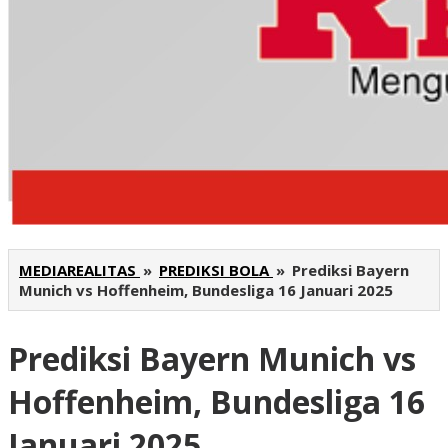
MEDIAREALITAS
»
PREDIKSI BOLA
»
Prediksi Bayern
Munich vs Hoffenheim, Bundesliga 16 Januari 2025
Prediksi Bayern Munich vs
Hoffenheim, Bundesliga 16
Januari 2025