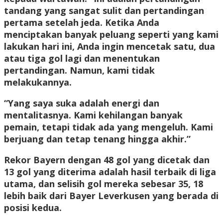
tandang yang sangat sulit dan pertandingan
pertama setelah jeda. Ketika Anda
menciptakan banyak peluang seperti yang kami
lakukan hari ini, Anda ingin mencetak satu, dua
atau tiga gol lagi dan menentukan
pertandingan. Namun, kami tidak
melakukannya.
“Yang saya suka adalah energi dan
mentalitasnya. Kami kehilangan banyak
pemain, tetapi tidak ada yang mengeluh. Kami
berjuang dan tetap tenang hingga akhir.”
Rekor Bayern dengan 48 gol yang dicetak dan
13 gol yang diterima adalah hasil terbaik di liga
utama, dan selisih gol mereka sebesar 35, 18
lebih baik dari Bayer Leverkusen yang berada di
posisi kedua.