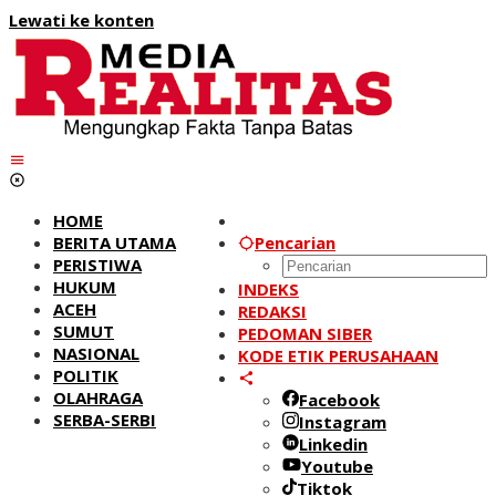
Lewati ke konten
HOME
BERITA UTAMA
Pencarian
PERISTIWA
HUKUM
INDEKS
ACEH
REDAKSI
SUMUT
PEDOMAN SIBER
NASIONAL
KODE ETIK PERUSAHAAN
POLITIK
OLAHRAGA
Facebook
SERBA-SERBI
Instagram
Linkedin
Youtube
Tiktok