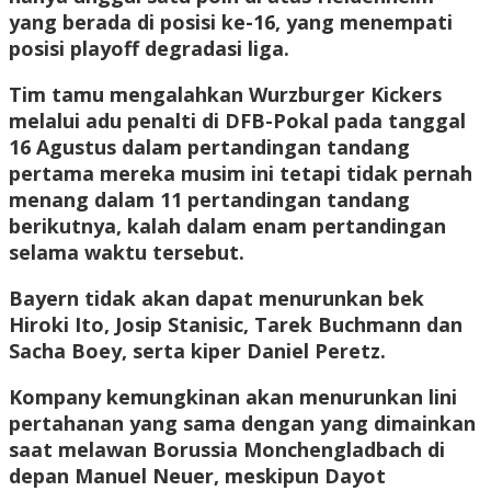
yang berada di posisi ke-16, yang menempati
posisi playoff degradasi liga.
Tim tamu mengalahkan Wurzburger Kickers
melalui adu penalti di DFB-Pokal pada tanggal
16 Agustus dalam pertandingan tandang
pertama mereka musim ini tetapi tidak pernah
menang dalam 11 pertandingan tandang
berikutnya, kalah dalam enam pertandingan
selama waktu tersebut.
Bayern tidak akan dapat menurunkan bek
Hiroki Ito, Josip Stanisic, Tarek Buchmann dan
Sacha Boey, serta kiper Daniel Peretz.
Kompany kemungkinan akan menurunkan lini
pertahanan yang sama dengan yang dimainkan
saat melawan Borussia Monchengladbach di
depan Manuel Neuer, meskipun Dayot