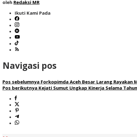
oleh
Redaksi MR
Ikuti Kami Pada
Navigasi pos
Pos sebelumnya
Forkopimda Aceh Besar Larang Rayakan 
Pos berikutnya
Kejati Sumut Ungkap Kinerja Selama Tahun 