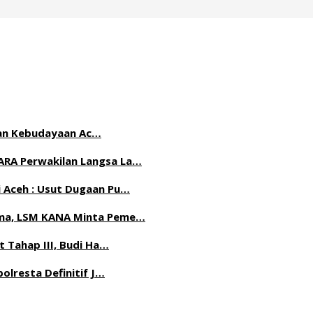
n dan Kebudayaan Ac…
ARA Perwakilan Langsa La…
 Aceh : Usut Dugaan Pu…
ama, LSM KANA Minta Peme…
t Tahap III, Budi Ha…
olresta Definitif J…