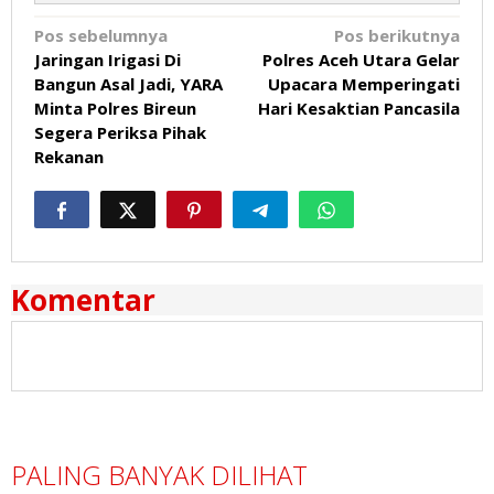
Navigasi
Pos sebelumnya
Pos berikutnya
Jaringan Irigasi Di
Polres Aceh Utara Gelar
pos
Bangun Asal Jadi, YARA
Upacara Memperingati
Minta Polres Bireun
Hari Kesaktian Pancasila
Segera Periksa Pihak
Rekanan
Komentar
PALING BANYAK DILIHAT