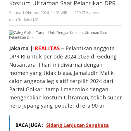
Unik
Kostum Ultraman Saat Pelantikan DPR
Dengan
Selasa 1 Oktober 2024, 11:03 WIB
oleh
-
239.759 views
Kostum
Redaksi
oleh
Redaksi MR
Ultraman
MR
Saat
Pelantikan
DPR
Jakarta |
REALITAS
– Pelantikan anggota
DPR RI untuk periode 2024-2029 di Gedung
Nusantara II hari ini diwarnai dengan
momen yang tidak biasa. Jamaludin Malik,
calon anggota legislatif terpilih 2024 dari
Partai Golkar, tampil mencolok dengan
mengenakan kostum Ultraman, tokoh super
hero Jepang yang populer di era 90-an.
BACA JUGA :
Sidang Lanjutan Sengketa