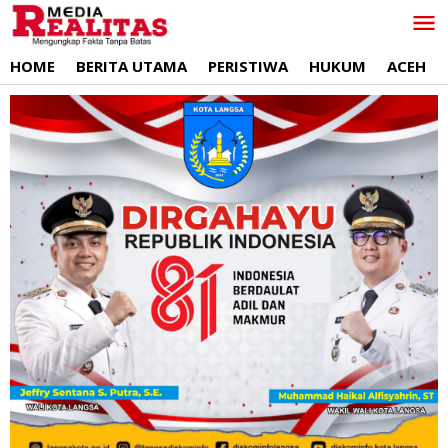
Lewati
ke
konten
HOME
BERITA UTAMA
PERISTIWA
HUKUM
ACEH