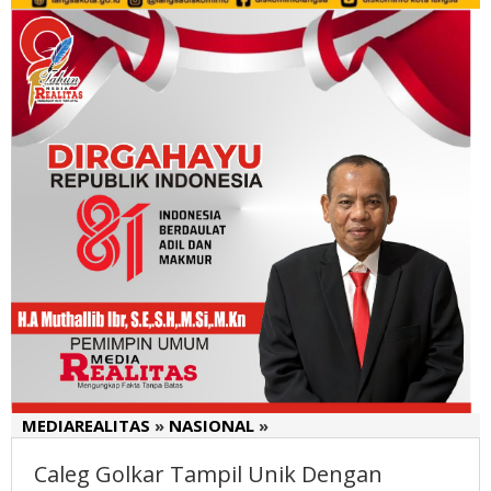
MEDIAREALITAS
»
NASIONAL
»
Caleg
Golkar
Caleg Golkar Tampil Unik Dengan
Tampil