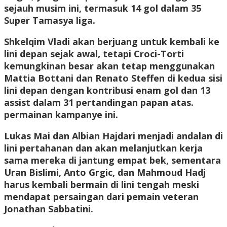
sejauh musim ini, termasuk 14 gol dalam 35
Super Tamasya liga.
Shkelqim Vladi akan berjuang untuk kembali ke
lini depan sejak awal, tetapi Croci-Torti
kemungkinan besar akan tetap menggunakan
Mattia Bottani dan Renato Steffen di kedua sisi
lini depan dengan kontribusi enam gol dan 13
assist dalam 31 pertandingan papan atas.
permainan kampanye ini.
Lukas Mai dan Albian Hajdari menjadi andalan di
lini pertahanan dan akan melanjutkan kerja
sama mereka di jantung empat bek, sementara
Uran Bislimi, Anto Grgic, dan Mahmoud Hadj
harus kembali bermain di lini tengah meski
mendapat persaingan dari pemain veteran
Jonathan Sabbatini.