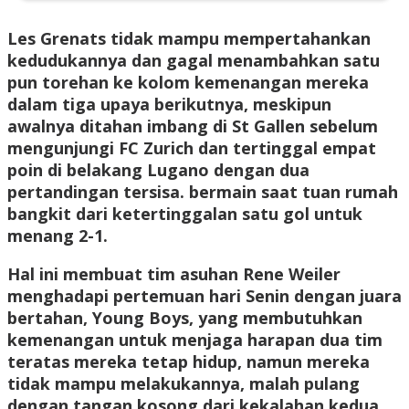
Les Grenats tidak mampu mempertahankan
kedudukannya dan gagal menambahkan satu
pun torehan ke kolom kemenangan mereka
dalam tiga upaya berikutnya, meskipun
awalnya ditahan imbang di St Gallen sebelum
mengunjungi FC Zurich dan tertinggal empat
poin di belakang Lugano dengan dua
pertandingan tersisa. bermain saat tuan rumah
bangkit dari ketertinggalan satu gol untuk
menang 2-1.
Hal ini membuat tim asuhan Rene Weiler
menghadapi pertemuan hari Senin dengan juara
bertahan, Young Boys, yang membutuhkan
kemenangan untuk menjaga harapan dua tim
teratas mereka tetap hidup, namun mereka
tidak mampu melakukannya, malah pulang
dengan tangan kosong dari kekalahan kedua