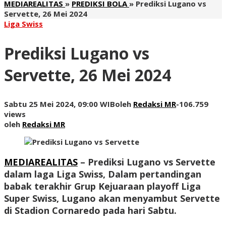
MEDIAREALITAS
»
PREDIKSI BOLA
»
Prediksi Lugano vs
Servette, 26 Mei 2024
Liga Swiss
Prediksi Lugano vs
Servette, 26 Mei 2024
Sabtu 25 Mei 2024, 09:00 WIB
oleh
Redaksi MR
-
106.759
views
oleh
Redaksi MR
MEDIAREALITAS
– Prediksi Lugano vs Servette
dalam laga Liga Swiss, Dalam pertandingan
babak terakhir Grup Kejuaraan playoff Liga
Super Swiss, Lugano akan menyambut Servette
di Stadion Cornaredo pada hari Sabtu.