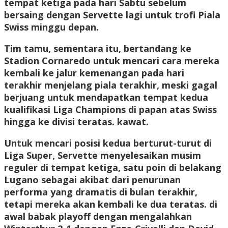
tempat ketiga pada hari Sabtu sebelum
bersaing dengan Servette lagi untuk trofi Piala
Swiss minggu depan.
Tim tamu, sementara itu, bertandang ke
Stadion Cornaredo untuk mencari cara mereka
kembali ke jalur kemenangan pada hari
terakhir menjelang piala terakhir, meski gagal
berjuang untuk mendapatkan tempat kedua
kualifikasi Liga Champions di papan atas Swiss
hingga ke divisi teratas. kawat.
Untuk mencari posisi kedua berturut-turut di
Liga Super, Servette menyelesaikan musim
reguler di tempat ketiga, satu poin di belakang
Lugano sebagai akibat dari penurunan
performa yang dramatis di bulan terakhir,
tetapi mereka akan kembali ke dua teratas. di
awal babak playoff dengan mengalahkan