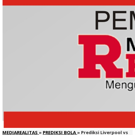
MEDIAREALITAS
»
PREDIKSI BOLA
»
Prediksi Liverpool vs