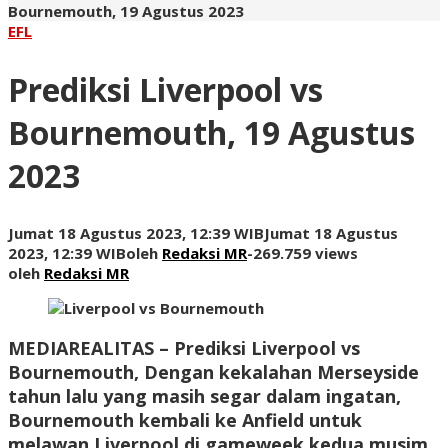
Bournemouth, 19 Agustus 2023
EFL
Prediksi Liverpool vs
Bournemouth, 19 Agustus
2023
Jumat 18 Agustus 2023, 12:39 WIB
Jumat 18 Agustus
2023, 12:39 WIB
oleh
Redaksi MR
-
269.759 views
oleh
Redaksi MR
MEDIAREALITAS
– Prediksi Liverpool vs
Bournemouth, Dengan kekalahan Merseyside
tahun lalu yang masih segar dalam ingatan,
Bournemouth kembali ke Anfield untuk
melawan Liverpool di gameweek kedua musim