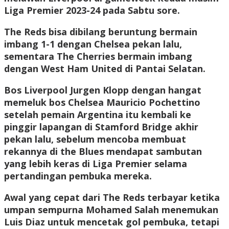
Liga Premier 2023-24 pada Sabtu sore.
The Reds bisa dibilang beruntung bermain
imbang 1-1 dengan Chelsea pekan lalu,
sementara The Cherries bermain imbang
dengan West Ham United di Pantai Selatan.
Bos Liverpool Jurgen Klopp dengan hangat
memeluk bos Chelsea Mauricio Pochettino
setelah pemain Argentina itu kembali ke
pinggir lapangan di Stamford Bridge akhir
pekan lalu, sebelum mencoba membuat
rekannya di the Blues mendapat sambutan
yang lebih keras di Liga Premier selama
pertandingan pembuka mereka.
Awal yang cepat dari The Reds terbayar ketika
umpan sempurna Mohamed Salah menemukan
Luis Diaz untuk mencetak gol pembuka, tetapi