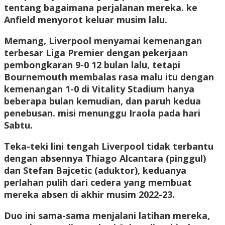
tentang bagaimana perjalanan mereka. ke
Anfield menyorot keluar musim lalu.
Memang, Liverpool menyamai kemenangan
terbesar Liga Premier dengan pekerjaan
pembongkaran 9-0 12 bulan lalu, tetapi
Bournemouth membalas rasa malu itu dengan
kemenangan 1-0 di Vitality Stadium hanya
beberapa bulan kemudian, dan paruh kedua
penebusan. misi menunggu Iraola pada hari
Sabtu.
Teka-teki lini tengah Liverpool tidak terbantu
dengan absennya Thiago Alcantara (pinggul)
dan Stefan Bajcetic (aduktor), keduanya
perlahan pulih dari cedera yang membuat
mereka absen di akhir musim 2022-23.
Duo ini sama-sama menjalani latihan mereka,