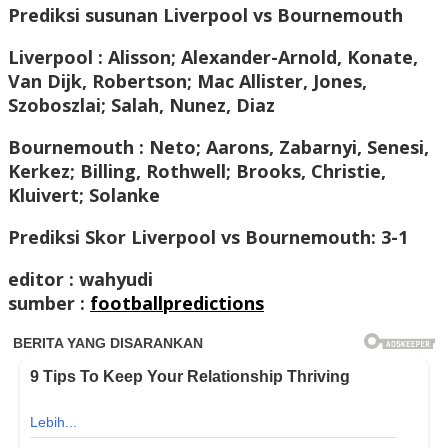
Prediksi susunan Liverpool vs Bournemouth
Liverpool : Alisson; Alexander-Arnold, Konate,
Van Dijk, Robertson; Mac Allister, Jones,
Szoboszlai; Salah, Nunez, Diaz
Bournemouth : Neto; Aarons, Zabarnyi, Senesi,
Kerkez; Billing, Rothwell; Brooks, Christie,
Kluivert; Solanke
Prediksi Skor Liverpool vs Bournemouth: 3-1
editor : wahyudi
sumber :
footballpredictions