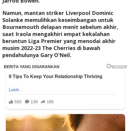
Jarrod Bowen.
Namun, mantan striker Liverpool Dominic
Solanke memulihkan keseimbangan untuk
Bournemouth delapan menit sebelum akhir,
saat Iraola mengakhiri empat kekalahan
beruntun Liga Premier yang menodai akhir
musim 2022-23 The Cherries di bawah
pendahulunya Gary O’Neil.