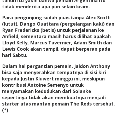
tahun itu yakin bahwa pemain Argentina itu
tidak menderita apa pun selain kram.
Para pengunjung sudah puas tanpa Alex Scott
(lutut), Dango Ouattara (pergelangan kaki) dan
Ryan Fredericks (betis) untuk perjalanan ke
Anfield, sementara masih harus dilihat apakah
Lloyd Kelly, Marcus Tavernier, Adam Smith dan
Lewis Cook akan tampil. dapat berperan pada
hari Sabtu.
Dalam hal pergantian pemain, Jaidon Anthony
bisa saja menyerahkan tempatnya di sisi kiri
kepada Justin Kluivert minggu ini, meskipun
kontribusi Antoine Semenyo untuk
menyamakan kedudukan dari Solanke
sepertinya tidak akan membuatnya menjadi
starter atas mantan pemain The Reds tersebut.
(*)