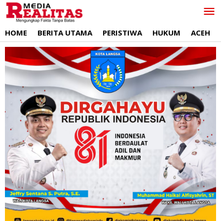
Lewati
ke
konten
HOME
BERITA UTAMA
PERISTIWA
HUKUM
ACEH