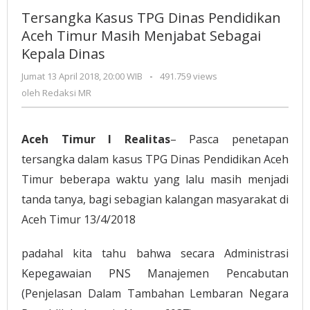
TPG
Tersangka Kasus TPG Dinas Pendidikan
Dinas
Aceh Timur Masih Menjabat Sebagai
Pendidikan
Kepala Dinas
Aceh
Timur
Jumat 13 April 2018, 20:00 WIB
oleh
-
491.759 views
Masih
Redaksi
oleh
Redaksi MR
Menjabat
MR
Sebagai
Kepala
Aceh Timur I Realitas
– Pasca penetapan
Dinas
tersangka dalam kasus TPG Dinas Pendidikan Aceh
Timur beberapa waktu yang lalu masih menjadi
tanda tanya, bagi sebagian kalangan masyarakat di
Aceh Timur 13/4/2018
padahal kita tahu bahwa secara Administrasi
Kepegawaian PNS Manajemen Pencabutan
(Penjelasan Dalam Tambahan Lembaran Negara