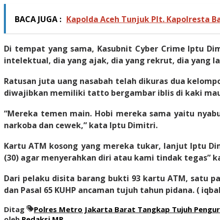
BACA JUGA :
Kapolda Aceh Tunjuk Plt. Kapolresta Ba
Di tempat yang sama, Kasubnit Cyber Crime Iptu Dimi
intelektual, dia yang ajak, dia yang rekrut, dia yang la
Ratusan juta uang nasabah telah dikuras dua kelompo
diwajibkan memiliki tatto bergambar iblis di kaki ma
“Mereka temen main. Hobi mereka sama yaitu nyabu.
narkoba dan cewek,” kata Iptu Dimitri.
Kartu ATM kosong yang mereka tukar, lanjut Iptu Dimi
(30) agar menyerahkan diri atau kami tindak tegas” ka
Dari pelaku disita barang bukti 93 kartu ATM, satu p
dan Pasal 65 KUHP ancaman tujuh tahun pidana.
( iqbal
Ditag
Polres Metro Jakarta Barat Tangkap Tujuh Pengu
oleh
Redaksi MR