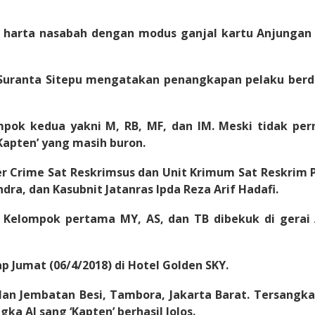
 harta nasabah dengan modus ganjal kartu Anjungan T
y Suranta Sitepu mengatakan penangkapan pelaku be
ok kedua yakni M, RB, MF, dan IM. Meski tidak per
Kapten’ yang masih buron.
ber Crime Sat Reskrimsus dan Unit Krimum Sat Reskrim 
dra, dan Kasubnit Jatanras Ipda Reza Arif Hadafi.
a, Kelompok pertama MY, AS, dan TB dibekuk di gera
Jumat (06/4/2018) di Hotel Golden SKY.
lan Jembatan Besi, Tambora, Jakarta Barat. Tersangka
a AJ sang ‘Kapten’ berhasil lolos.