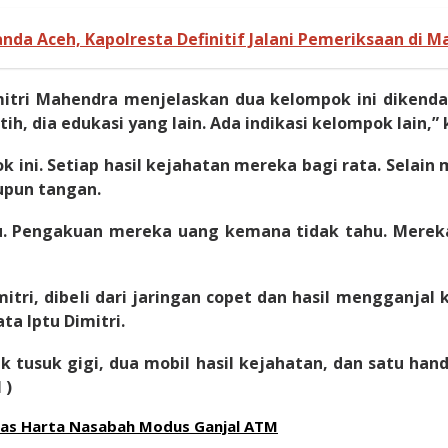
nda Aceh, Kapolresta Definitif Jalani Pemeriksaan di Ma
tri Mahendra menjelaskan dua kelompok ini dikendali
tih, dia edukasi yang lain. Ada indikasi kelompok lain,” 
k ini. Setiap hasil kejahatan mereka bagi rata. Selai
upun tangan.
 Pengakuan mereka uang kemana tidak tahu. Mereka 
tri, dibeli dari jaringan copet dan hasil mengganjal 
ta Iptu Dimitri.
ak tusuk gigi, dua mobil hasil kejahatan, dan satu han
 )
ras Harta Nasabah Modus Ganjal ATM