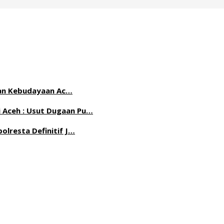
n dan Kebudayaan Ac…
 Aceh : Usut Dugaan Pu…
olresta Definitif J…