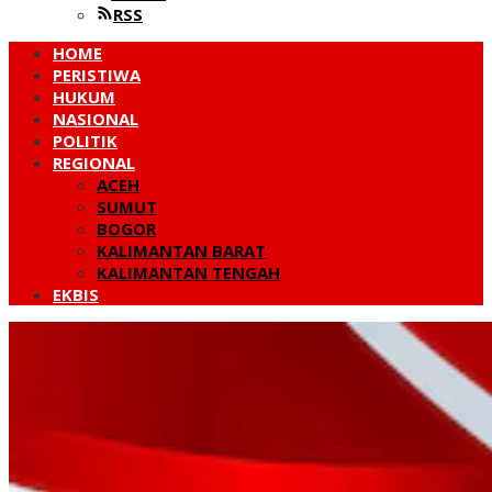
RSS
HOME
PERISTIWA
HUKUM
NASIONAL
POLITIK
REGIONAL
ACEH
SUMUT
BOGOR
KALIMANTAN BARAT
KALIMANTAN TENGAH
EKBIS