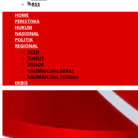
RSS
HOME
PERISTIWA
HUKUM
NASIONAL
POLITIK
REGIONAL
ACEH
SUMUT
BOGOR
KALIMANTAN BARAT
KALIMANTAN TENGAH
EKBIS