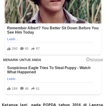
Katanya lagi, pada POPDA tahun 2016 di Langsa,