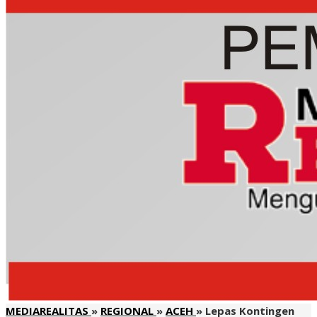
MEDIAREALITAS
»
REGIONAL
»
ACEH
»
Lepas Kontingen