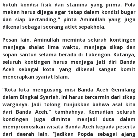
butuh kondisi fisik dan stamina yang prima. Pola
makan harus dijaga agar tetap dalam kondisi bugar
dan siap bertanding,” pinta Aminullah yang juga
dikenal sebagai seorang atlet sepakbola.
Pesan lain, Aminullah meminta seluruh kontingen
menjaga shalat lima waktu, menjaga sikap dan
sopan santun selama berada di Takengon. Katanya,
seluruh kontingen harus menjaga jati diri Banda
Aceh sebagai kota yang dikenal sangat komit
menerapkan syariat Islam.
“Kota kita mengusung misi Banda Aceh Gemilang
dalam Bingkai Syariah. Ini harus tercermin dari sikap
warganya. Jadi tolong tunjukkan bahwa asal kita
dari Banda Aceh,” tambahnya. Kemudian seluruh
kontingen juga diminta menjadi duta dalam
mempromosikan wisata Banda Aceh kepada peserta
dari daerah lain. “Jadikan Popda sebagai ajang