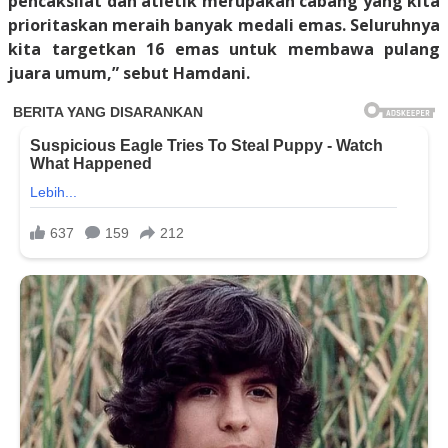
pencaksilat dan atletik merupakan cabang yang kita
prioritaskan meraih banyak medali emas. Seluruhnya
kita targetkan 16 emas untuk membawa pulang
juara umum,” sebut Hamdani.