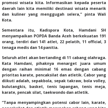
promosi wisata kita. Informasikan kepada peserta
daerah lain kita memiliki destinasi wisata menarik
dan kuliner yang menggugah selera,” pinta Wali
Kota.
Sementara itu, Kadispora Kota, Hamdani SH
menyampaikan POPDA Banda Aceh berkekuatan 191
orang, terdiri dari 141 atlet, 22 pelatih, 11 official, 3
tenaga medis dan 14 panitia.
Seluruh atlet akan bertanding di 11 cabang olahraga.
Kata Hamdani, pihaknya menarget juara umum
dengan raihan minimal 16 emas dengan cabang
prioritas karate, pencaksilat dan atletik. Cabor yang
diikuti adalah, sepakbola, sepak takraw, bola volley,
bulutangkis, basket, tenis lapangan, tenis meja,
karate, pencak silat, taekwondo dan atletik.
“Tanpa menyampingkan potensi cabor lain, karate,