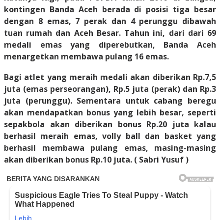
kontingen Banda Aceh berada di posisi tiga besar
dengan 8 emas, 7 perak dan 4 perunggu dibawah
tuan rumah dan Aceh Besar. Tahun ini, dari dari 69
medali emas yang diperebutkan, Banda Aceh
menargetkan membawa pulang 16 emas.
Bagi atlet yang meraih medali akan diberikan Rp.7,5
juta (emas perseorangan), Rp.5 juta (perak) dan Rp.3
juta (perunggu). Sementara untuk cabang beregu
akan mendapatkan bonus yang lebih besar, seperti
sepakbola akan diberikan bonus Rp.20 juta kalau
berhasil meraih emas, volly ball dan basket yang
berhasil membawa pulang emas, masing-masing
akan diberikan bonus Rp.10 juta.
( Sabri Yusuf )