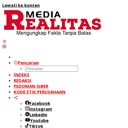
Lewati ke konten
Pencarian
INDEKS
REDAKSI
PEDOMAN SIBER
KODE ETIK PERUSAHAAN
Facebook
Instagram
Linkedin
Youtube
Tiktok