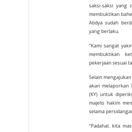
saksi-saksi yang
membuktikan bahw
Abdya sudah berd
yang berlaku.
“Kami sangat yak
membuktikan ke
pekerjaan sesuai ta
Selain mengajukan
akan melaporkan H
(KY) untuk diperi
majelis hakim mem
selama persidanga
“Padahal, kita ma