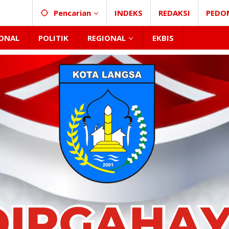
Pencarian
INDEKS
REDAKSI
PEDO
ONAL
POLITIK
REGIONAL
EKBIS