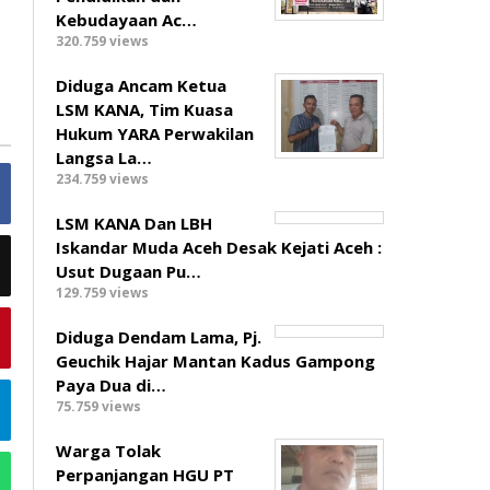
Kebudayaan Ac…
320.759 views
Diduga Ancam Ketua
LSM KANA, Tim Kuasa
Hukum YARA Perwakilan
Langsa La…
234.759 views
LSM KANA Dan LBH
Iskandar Muda Aceh Desak Kejati Aceh :
Usut Dugaan Pu…
129.759 views
Diduga Dendam Lama, Pj.
Geuchik Hajar Mantan Kadus Gampong
Paya Dua di…
75.759 views
Warga Tolak
Perpanjangan HGU PT