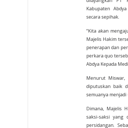
dilayangkan PT P
Kabupaten Abdya
secara sepihak.
“Kita akan mengaj
Majelis Hakim ters
penerapan dan per
perkara quo terse
Abdya Kepada Media
Menurut Miswar, 
diputuskan baik 
semuanya menjadi u
Dimana, Majelis 
saksi-saksi yang
persidangan. Seba