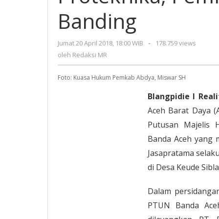
Abdya
Banding
Ajukan
Banding
Jumat 20 April 2018, 18:00 WIB
oleh
-
178.759 views
Redaksi
oleh
Redaksi MR
MR
Foto: Kuasa Hukum Pemkab Abdya, Miswar SH
Blangpidie I Reali
Aceh Barat Daya (
Putusan Majelis 
Banda Aceh yang 
Jasapratama selak
di Desa Keude Sibl
Dalam persidangan
PTUN Banda Aceh