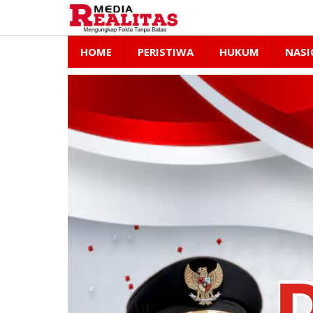
Lewati
ke
konten
HOME
PERISTIWA
HUKUM
NASI