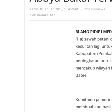
Abd
Baka
Kamis 18 Januari 2018, 16:46 WIB
oleh
-
228.759 views
Ter
Redaksi
oleh
Redaksi MR
MR
BLANG PIDIE I MED
(Ha) sawah petani 
kesulitan lagi unt
Kabupaten (Pemkab
peningkatan untuk 
mencakup wilayah 
Batee.
Komitmen pemerint
membuahkan hasil s