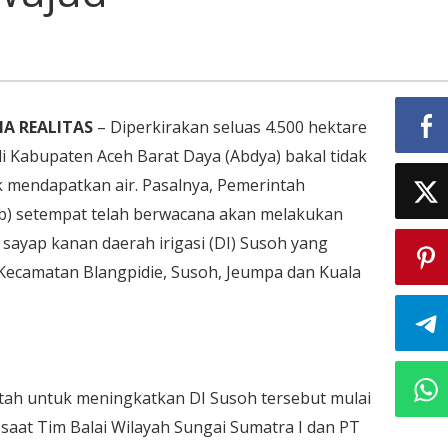
ya
l
wujud
IA REALITAS
– Diperkirakan seluas 4.500 hektare
di Kabupaten Aceh Barat Daya (Abdya) bakal tidak
uk mendapatkan air. Pasalnya, Pemerintah
) setempat telah berwacana akan melakukan
sayap kanan daerah irigasi (DI) Susoh yang
Kecamatan Blangpidie, Susoh, Jeumpa dan Kuala
ah untuk meningkatkan DI Susoh tersebut mulai
aat Tim Balai Wilayah Sungai Sumatra I dan PT