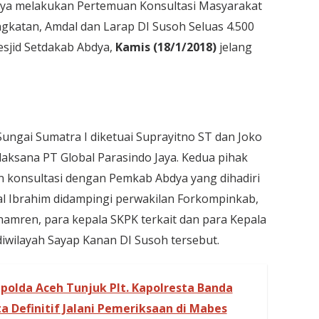
Jaya melakukan Pertemuan Konsultasi Masyarakat
gkatan, Amdal dan Larap DI Susoh Seluas 4.500
esjid Setdakab Abdya,
Kamis (18/1/2018)
jelang
Sungai Sumatra I diketuai Suprayitno ST dan Joko
laksana PT Global Parasindo Jaya. Kedua pihak
 konsultasi dengan Pemkab Abdya yang dihadiri
l Ibrahim didampingi perwakilan Forkompinkab,
amren, para kepala SKPK terkait dan para Kepala
iwilayah Sayap Kanan DI Susoh tersebut.
polda Aceh Tunjuk Plt. Kapolresta Banda
a Definitif Jalani Pemeriksaan di Mabes