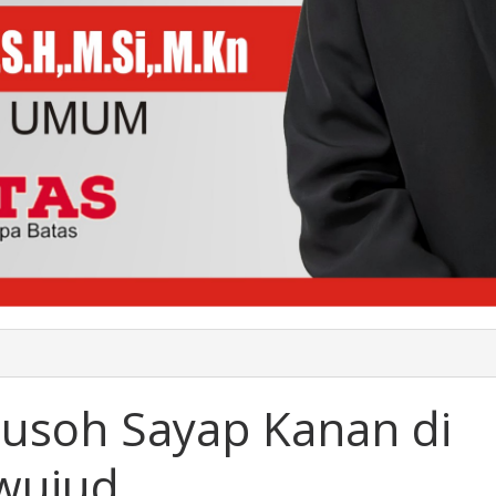
ingkatan
oh
Susoh Sayap Kanan di
ap
an
wujud