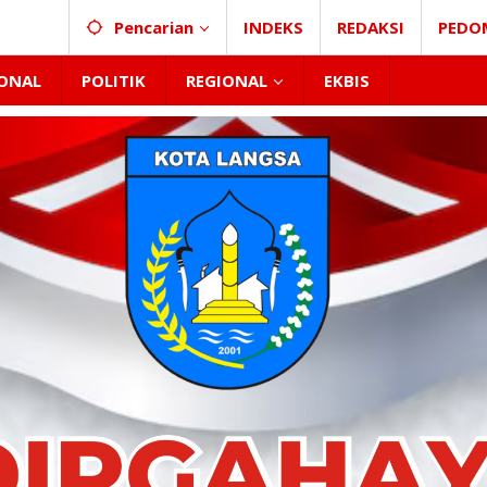
Pencarian
INDEKS
REDAKSI
PEDO
ONAL
POLITIK
REGIONAL
EKBIS