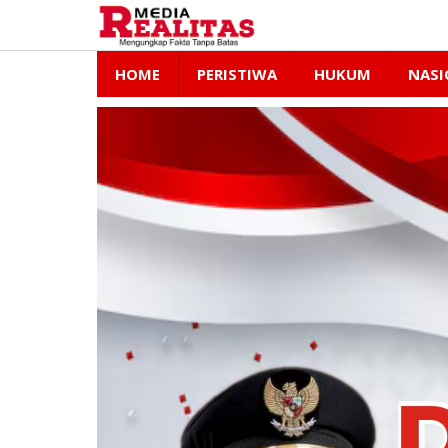
Lewati
ke
konten
HOME
PERISTIWA
HUKUM
NASI