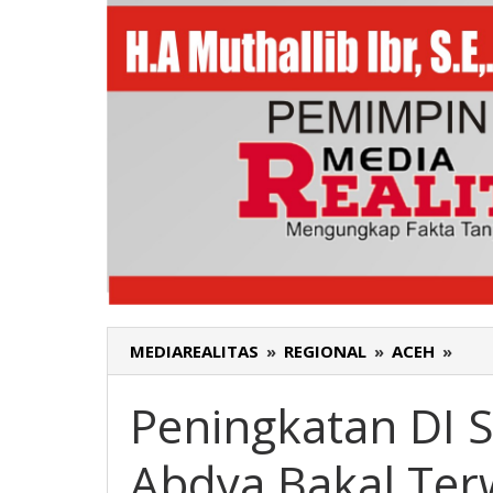
MEDIAREALITAS
»
REGIONAL
»
ACEH
»
Pen
DI
Sus
Peningkatan DI 
Say
Kan
Abdya Bakal Ter
di