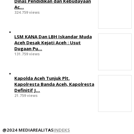
‎Dinas Pendidikan dan Kebudayaan
Ac…
324.759 views
LSM KANA Dan LBH Iskandar Muda
Aceh Desak Kejati Aceh : Usut
Dugaan Pu…
131.759 views
Kapolda Aceh Tunjuk Plt.
Kapolresta Banda Aceh, Kapolresta
Definitif J…
21.759 views
@2024 MEDIAREALITAS
INDEKS