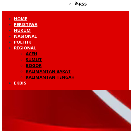
RSS
HOME
PERISTIWA
HUKUM
NASIONAL
POLITIK
REGIONAL
ACEH
SUMUT
BOGOR
KALIMANTAN BARAT
KALIMANTAN TENGAH
EKBIS