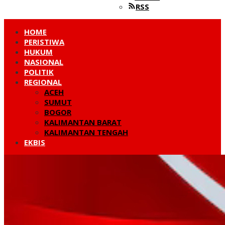
RSS
HOME
PERISTIWA
HUKUM
NASIONAL
POLITIK
REGIONAL
ACEH
SUMUT
BOGOR
KALIMANTAN BARAT
KALIMANTAN TENGAH
EKBIS