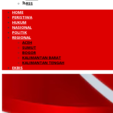
RSS
HOME
PERISTIWA
HUKUM
NASIONAL
POLITIK
REGIONAL
ACEH
SUMUT
BOGOR
KALIMANTAN BARAT
KALIMANTAN TENGAH
EKBIS