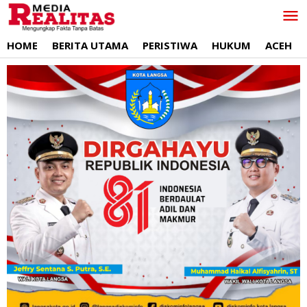
Lewati
ke
konten
HOME
BERITA UTAMA
PERISTIWA
HUKUM
ACEH