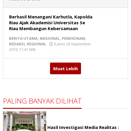
Berhasil Menangani Karhutla, Kapolda
Riau Ajak Akademisi Universitas Se
Riau Membangun Kebersamaan
BERITA UTAMA
,
NASIONAL
,
PENDIDIKAN
,
REDAKSI
,
REGIONAL
Kamis 26 September
2019, 11:41 WIB
oleh
Redaksi
MR
Muat Lebih
PALING BANYAK DILIHAT
Hasil Investigasi Media Realitas :