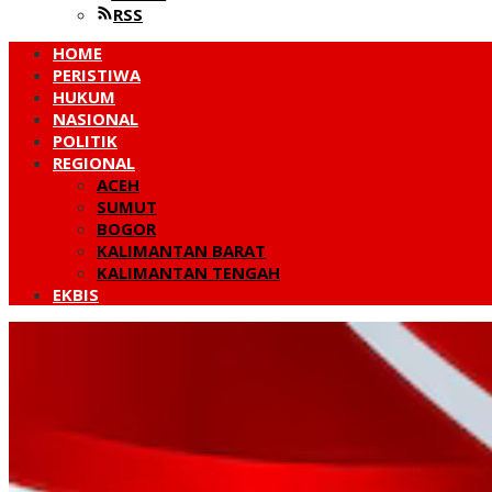
RSS
HOME
PERISTIWA
HUKUM
NASIONAL
POLITIK
REGIONAL
ACEH
SUMUT
BOGOR
KALIMANTAN BARAT
KALIMANTAN TENGAH
EKBIS