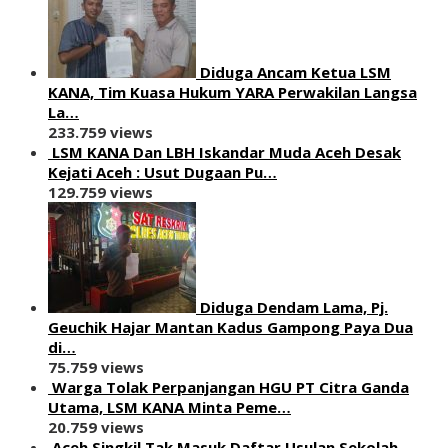
Diduga Ancam Ketua LSM
KANA, Tim Kuasa Hukum YARA Perwakilan Langsa
La…
233.759 views
LSM KANA Dan LBH Iskandar Muda Aceh Desak
Kejati Aceh : Usut Dugaan Pu…
129.759 views
Diduga Dendam Lama, Pj.
Geuchik Hajar Mantan Kadus Gampong Paya Dua
di…
75.759 views
Warga Tolak Perpanjangan HGU PT Citra Ganda
Utama, LSM KANA Minta Peme…
20.759 views
Aceh Singkil Tak Masuk Daftar Usulan Sekolah