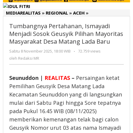
MEDIAREALITAS
»
REGIONAL
»
ACEH
»
Tumbangnya
Pertahanan,
Tumbangnya Pertahanan, Ismayadi
Ismayadi
Menjadi
Menjadi Sosok Geusyik Pilihan Mayoritas
Sosok
Masyarakat Desa Matang Lada Baru
Geusyik
Sabtu 8 November 2025, 18:00 WIB
oleh
-
72.759 views
Pilihan
Redaksi
oleh
Redaksi MR
Mayoritas
MR
Masyarakat
Desa
Seunuddon |
REALITAS
–
Persaingan ketat
Matang
Lada
Pemilihan Geusyik Desa Matang Lada
Baru
Kecamatan Seunuddon yang di langsungkan
mulai dari Sabtu Pagi hingga Sore tepatnya
pada Pukul 16.45 WIB (08/11/2025)
memberikan kemenangan telak bagi calon
Geusyik Nomor urut 03 atas nama Ismayadi