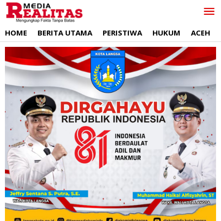
Lewati
ke
konten
HOME
BERITA UTAMA
PERISTIWA
HUKUM
ACEH