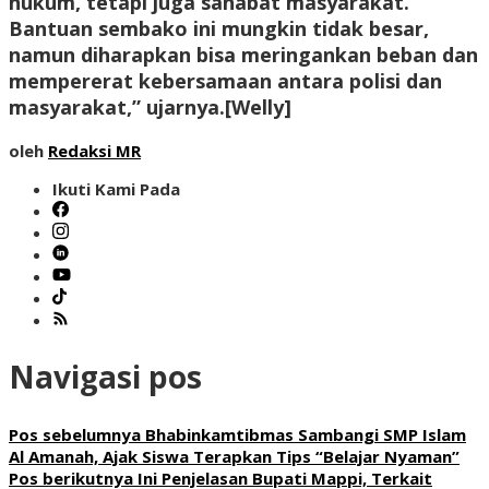
hukum, tetapi juga sahabat masyarakat.
Bantuan sembako ini mungkin tidak besar,
namun diharapkan bisa meringankan beban dan
mempererat kebersamaan antara polisi dan
masyarakat,” ujarnya.[Welly]
oleh
Redaksi MR
Ikuti Kami Pada
Navigasi pos
Pos sebelumnya
Bhabinkamtibmas Sambangi SMP Islam
Al Amanah, Ajak Siswa Terapkan Tips “Belajar Nyaman”
Pos berikutnya
Ini Penjelasan Bupati Mappi, Terkait