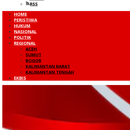
RSS
HOME
PERISTIWA
HUKUM
NASIONAL
POLITIK
REGIONAL
ACEH
SUMUT
BOGOR
KALIMANTAN BARAT
KALIMANTAN TENGAH
EKBIS