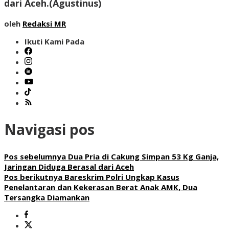
dari Aceh.(
Agustinus
)
oleh
Redaksi MR
Ikuti Kami Pada
Navigasi pos
Pos sebelumnya
Dua Pria di Cakung Simpan 53 Kg Ganja,
Jaringan Diduga Berasal dari Aceh
Pos berikutnya
Bareskrim Polri Ungkap Kasus
Penelantaran dan Kekerasan Berat Anak AMK, Dua
Tersangka Diamankan